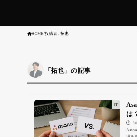
HOME
投稿者 : 拓也
「拓也」の記事
A
IT
は
Ju
As
理を