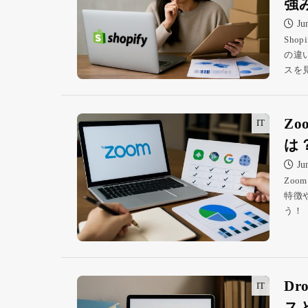
強
Ju
Sh
の違
スを
Z
IT
は
Ju
Zo
特徴
う！
D
IT
ス