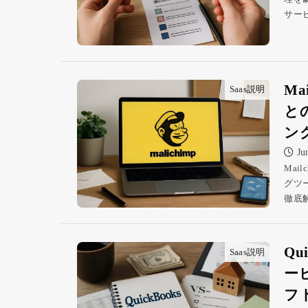
サー
M
Saas説明
と
ン
Ju
Ma
グツ
徹底
Q
Saas説明
ー
フ