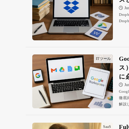
Ju
Dr
Dr
Go
ITツール
ス
に
Ju
Goo
徹底
解説
F
SaaS