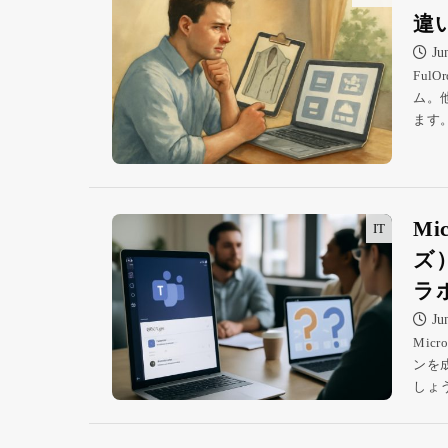
違
Ju
Ful
ム。
ます
Mi
IT
ズ
ラ
Ju
Mic
ンを
しょ