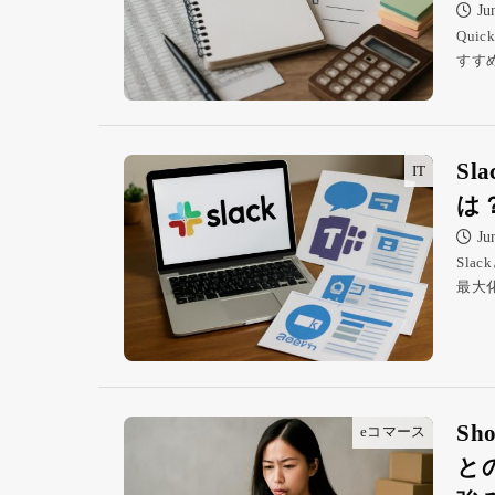
Ju
Qu
すす
S
IT
は
Ju
Sl
最大
S
eコマース
と